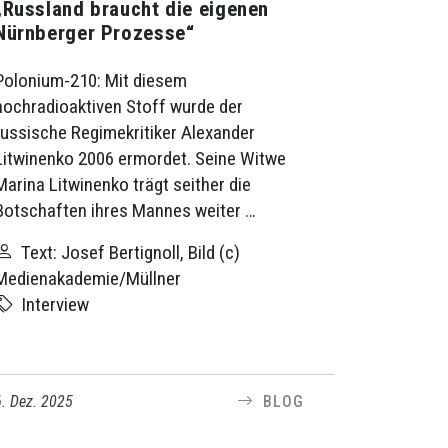
„Russland braucht die eigenen
Nürnberger Prozesse“
Polonium-210: Mit diesem
hochradioaktiven Stoff wurde der
russische Regimekritiker Alexander
Litwinenko 2006 ermordet. Seine Witwe
Marina Litwinenko trägt seither die
Botschaften ihres Mannes weiter …
Text: Josef Bertignoll, Bild (c)
Medienakademie/Müllner
Interview
6. Dez. 2025
BLOG