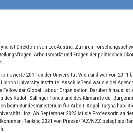
ryna ist Direktorin von EcoAustria. Zu ihren Forschungssch
teilungsfragen, Arbeitsmarkt und Fragen der politischen Öko
t.
promovierte 2011 an der Universität Wien und war von 2011 b
isbon University Institute. Anschließend war sie bei Agenda
 Fellow der Global Labour Organisation. Darüber hinaus ist s
s des Rudolf Sallinger Fonds und des Klimarats der Bürgerin
ten beim Bundesministerium für Arbeit. Köppl-Turyna habilit
iversität Linz. Ab September 2023 ist sie Professorin an der
 Ökonomen-Ranking 2021 von Presse/FAZ/NZZ belegt sie Rang
h.